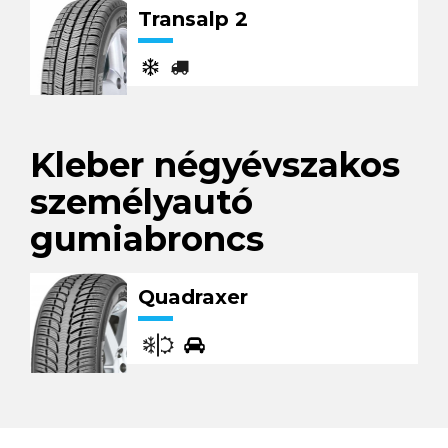
Transalp 2
Kleber négyévszakos
személyautó
gumiabroncs
Quadraxer