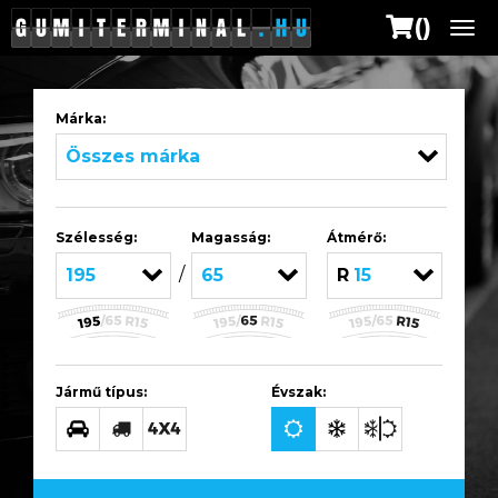
()
Me
Márka:
Összes márka
Szélesség:
Magasság:
Átmérő:
/
195
65
R15
Jármű típus:
Évszak: