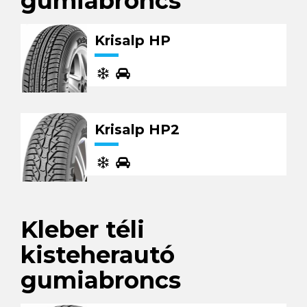
gumiabroncs
Krisalp HP
Krisalp HP2
Kleber téli
kisteherautó
gumiabroncs