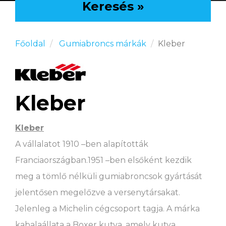
Keresés »
Főoldal
Gumiabroncs márkák
Kleber
Kleber
Kleber
A vállalatot 1910 –ben alapították
Franciaországban.1951 –ben elsőként kezdik
meg a tömlő nélküli gumiabroncsok gyártását
jelentősen megelőzve a versenytársakat.
Jelenleg a Michelin cégcsoport tagja. A márka
kabalaállata a Boxer kutya, amely kutya