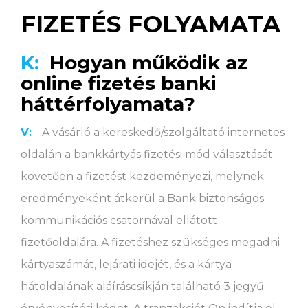
FIZETÉS FOLYAMATA
K:
Hogyan működik az
online fizetés banki
háttérfolyamata?
V:
A vásárló a kereskedő/szolgáltató internetes
oldalán a bankkártyás fizetési mód választását
követően a fizetést kezdeményezi, melynek
eredményeként átkerül a Bank biztonságos
kommunikációs csatornával ellátott
fizetőoldalára. A fizetéshez szükséges megadni
kártyaszámát, lejárati idejét, és a kártya
hátoldalának aláíráscsíkján található 3 jegyű