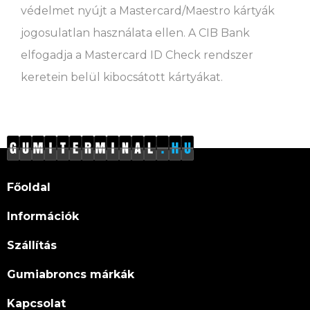
védelmet nyújt a Mastercard/Maestro kártyák
jogosulatlan használata ellen. A CIB Bank
elfogadja a Mastercard ID Check rendszer
keretein belül kibocsátott kártyákat.
Főoldal
Információk
Szállítás
Gumiabroncs márkák
Kapcsolat