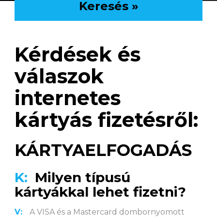
Keresés »
Kérdések és
válaszok
internetes
kártyás fizetésről:
KÁRTYAELFOGADÁS
K:
Milyen típusú
kártyákkal lehet fizetni?
V:
A VISA és a Mastercard dombornyomott