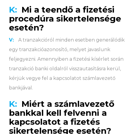
K:
Mi a teendő a fizetési
procedúra sikertelensége
esetén?
V:
A tranzakcióról minden esetben generálódik
egy tranzakcióazonosító, melyet javaslunk
feljegyezni. Amennyiben a fizetési kísérlet során
tranzakció banki oldalról visszautasításra kerül,
kérjük vegye fel a kapcsolatot számlavezető
bankjával.
K:
Miért a számlavezető
bankkal kell felvenni a
kapcsolatot a fizetés
sikertelensége esetén?