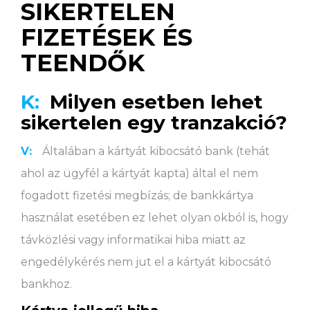
SIKERTELEN
FIZETÉSEK ÉS
TEENDŐK
K:
Milyen esetben lehet
sikertelen egy tranzakció?
V:
Általában a kártyát kibocsátó bank (tehát
ahol az ügyfél a kártyát kapta) által el nem
fogadott fizetési megbízás; de bankkártya
használat esetében ez lehet olyan okból is, hogy
távközlési vagy informatikai hiba miatt az
engedélykérés nem jut el a kártyát kibocsátó
bankhoz.