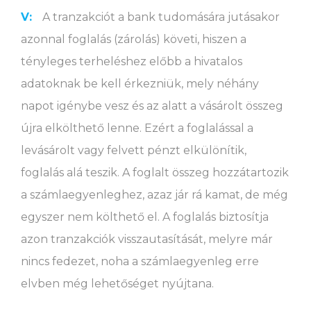
V:
A tranzakciót a bank tudomására jutásakor
azonnal foglalás (zárolás) követi, hiszen a
tényleges terheléshez előbb a hivatalos
adatoknak be kell érkezniük, mely néhány
napot igénybe vesz és az alatt a vásárolt összeg
újra elkölthető lenne. Ezért a foglalással a
levásárolt vagy felvett pénzt elkülönítik,
foglalás alá teszik. A foglalt összeg hozzátartozik
a számlaegyenleghez, azaz jár rá kamat, de még
egyszer nem költhető el. A foglalás biztosítja
azon tranzakciók visszautasítását, melyre már
nincs fedezet, noha a számlaegyenleg erre
elvben még lehetőséget nyújtana.