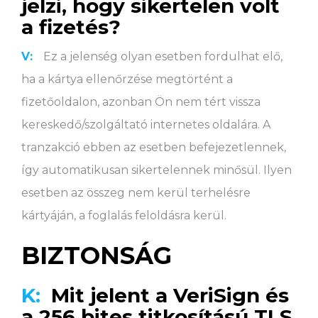
jelzi, hogy sikertelen volt
a fizetés?
V:
Ez a jelenség olyan esetben fordulhat elő,
ha a kártya ellenőrzése megtörtént a
fizetőoldalon, azonban Ön nem tért vissza
kereskedő/szolgáltató internetes oldalára. A
tranzakció ebben az esetben befejezetlennek,
így automatikusan sikertelennek minősül. Ilyen
esetben az összeg nem kerül terhelésre
kártyáján, a foglalás feloldásra kerül.
BIZTONSÁG
K:
Mit jelent a VeriSign és
a 256 bites titkosítású TLS