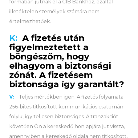
formában jutnak el a CIB Bankhoz, ezáltal
illetéktelen személyek számára nem
értelmezhetőek.
K:
A fizetés után
figyelmeztetett a
böngészőm, hogy
elhagyom a biztonsági
zónát. A fizetésem
biztonsága így garantált?
V:
Teljes mértékben igen. A fizetés folyamata
256-bites titkosított kommunikációs csatornán
folyik, így teljesen biztonságos. A tranzakciót
követően Ön a kereskedő honlapjára jut vissza,
amennyiben a kereskedő oldala nem titkosított,