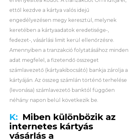
érvényesítési kódot. A tranzakciót Ön indítja el,
ettől kezdve a kártya valós idejű
engedélyezésen megy keresztül, melynek
keretében a kártyaadatok eredetisége-,
fedezet-, vásárlási limit kerül ellenőrzésre.
Amennyiben a tranzakció folytatásához minden
adat megfelel, a fizetendő összeget
számlavezető (kártyakibocsátó) bankja zárolja a
kártyáján. Az összeg számlán történő terhelése
(levonása) számlavezető banktól függően
néhány napon belül következik be.
K:
Miben különbözik az
internetes kártyás
vásárlás a