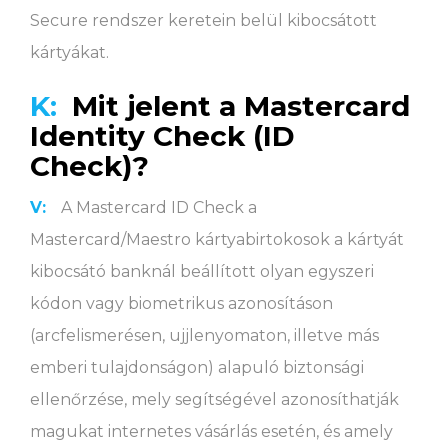
Secure rendszer keretein belül kibocsátott
kártyákat.
K:
Mit jelent a Mastercard
Identity Check (ID
Check)?
V:
A Mastercard ID Check a
Mastercard/Maestro kártyabirtokosok a kártyát
kibocsátó banknál beállított olyan egyszeri
kódon vagy biometrikus azonosításon
(arcfelismerésen, ujjlenyomaton, illetve más
emberi tulajdonságon) alapuló biztonsági
ellenőrzése, mely segítségével azonosíthatják
magukat internetes vásárlás esetén, és amely