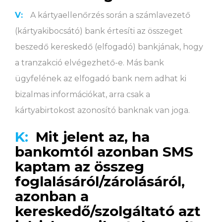
V:
A kártyaellenőrzés során a számlavezető
(kártyakibocsátó) bank értesíti az összeget
beszedő kereskedő (elfogadó) bankjának, hogy
a tranzakció elvégezhető-e. Más bank
ügyfelének az elfogadó bank nem adhat ki
bizalmas információkat, arra csak a
kártyabirtokost azonosító banknak van joga.
K:
Mit jelent az, ha
bankomtól azonban SMS
kaptam az összeg
foglalásáról/zárolásáról,
azonban a
kereskedő/szolgáltató azt