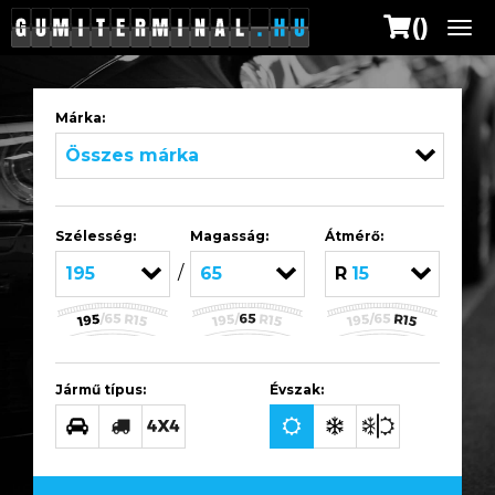
()
Me
Márka:
Összes márka
Szélesség:
Magasság:
Átmérő:
/
195
65
R15
Jármű típus:
Évszak: