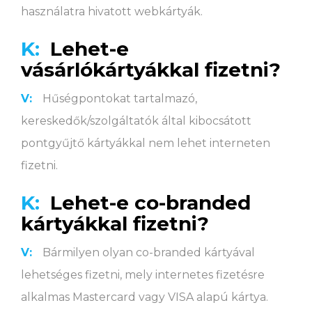
használatra hivatott webkártyák.
K:
Lehet-e
vásárlókártyákkal fizetni?
V:
Hűségpontokat tartalmazó,
kereskedők/szolgáltatók által kibocsátott
pontgyűjtő kártyákkal nem lehet interneten
fizetni.
K:
Lehet-e co-branded
kártyákkal fizetni?
V:
Bármilyen olyan co-branded kártyával
lehetséges fizetni, mely internetes fizetésre
alkalmas Mastercard vagy VISA alapú kártya.