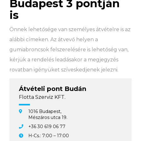
Budapest 3 pontján
is
Önnek lehetősége van személyes átvételre is az
alábbi címeken. Az átvevő helyen a
gumiabroncsok felszerelésére is lehetőség van,
kérjük a rendelés leadásakor a megjegyzés
rovatban igényüket szíveskedjenek jelezni.
Átvételi pont Budán
Flotta Szerviz KFT.
1016 Budapest,
Mészáros utca 19.
+36 30 619 06 77
H-Cs.: 7:00 – 17:00