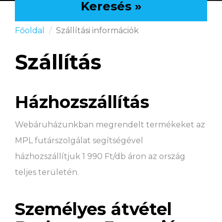
Keresés »
Főoldal
Szállítási információk
Szállítás
Házhozszállítás
Webáruházunkban megrendelt termékeket az
MPL futárszolgálat segítségével
házhozszállítjuk 1 990 Ft/db áron az ország
teljes területén.
Személyes átvétel