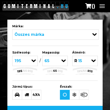
()
Me
Márka:
Összes márka
Szélesség:
Magasság:
Átmérő:
/
195
65
R15
Jármű típus:
Évszak: