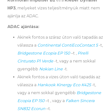
Kormoran Impulser B2
és a
Kleber Dynaxer
HP3
, melyeket vizes teljesítményük miatt nem
ajánlja az ADAC.
ADAC ajánlása:
Akinek fontos a száraz úton való tapadás az
válassza a
Continental ContiEcoContact 5
-t,
Bridgestone Ecopia EP 150
–t ,
Pirelli
Cinturato P1 Verde
-t, vagy a nem sokkal
gyengébb
Nokian Line
-t.
Akinek fontos a vizes úton való tapadás az
válassza a
Hankook Kinergy Eco K425
-t,
vagy a nem sokkal gyengébb
Bridgestone
Ecopia EP 150
–t , vagy a
Falken Sincera
SN832 Ecorun
–t.