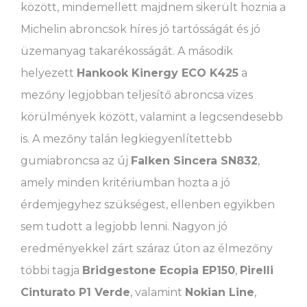
között, mindemellett majdnem sikerült hoznia a
Michelin abroncsok híres jó tartósságát és jó
üzemanyag takarékosságát. A második
helyezett
Hankook Kinergy ECO K425
a
mezőny legjobban teljesítő abroncsa vizes
körülmények között, valamint a legcsendesebb
is. A mezőny talán legkiegyenlítettebb
gumiabroncsa az új
Falken Sincera SN832
,
amely minden kritériumban hozta a jó
érdemjegyhez szükségest, ellenben egyikben
sem tudott a legjobb lenni. Nagyon jó
eredményekkel zárt száraz úton az élmezőny
többi tagja
Bridgestone Ecopia EP150
,
Pirelli
Cinturato P1 Verde
, valamint
Nokian Line
,