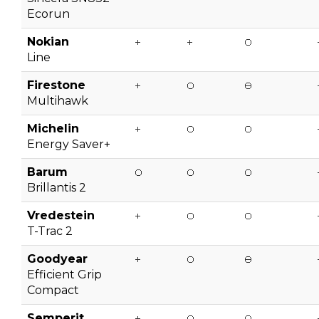
Ecorun
Nokian
Line
Firestone
Multihawk
Michelin
Energy Saver+
Barum
Brillantis 2
Vredestein
T-Trac 2
Goodyear
Efficient Grip
Compact
Semperit