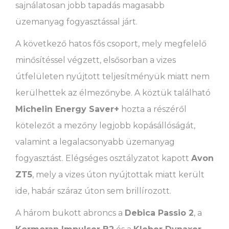
sajnálatosan jobb tapadás magasabb
üzemanyag fogyasztással járt.
A következő hatos fős csoport, mely megfelelő
minősítéssel végzett, elsősorban a vizes
útfelületen nyújtott teljesítményük miatt nem
kerülhettek az élmezőnybe. A köztük található
Michelin Energy Saver+
hozta a részéről
kötelezőt a mezőny legjobb kopásállóságát,
valamint a legalacsonyabb üzemanyag
fogyasztást. Elégséges osztályzatot kapott
Avon
ZT5
, mely a vizes úton nyújtottak miatt került
ide, habár száraz úton sem brillírozott.
A három bukott abroncs a
Debica Passio 2
, a