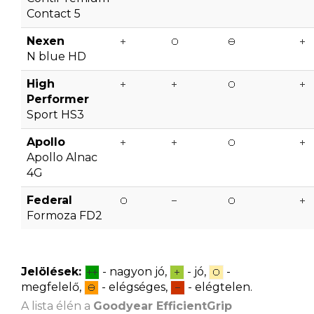
Contact 5
Nexen
N blue HD
High
Performer
Sport HS3
Apollo
Apollo Alnac
4G
Federal
Formoza FD2
Jelölések:
- nagyon jó,
- jó,
-
megfelelő,
- elégséges,
- elégtelen.
A lista élén a
Goodyear EfficientGrip