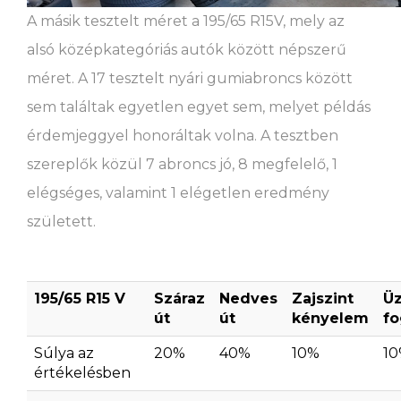
A másik tesztelt méret a 195/65 R15V, mely az
alsó középkategóriás autók között népszerű
méret. A 17 tesztelt nyári gumiabroncs között
sem találtak egyetlen egyet sem, melyet példás
érdemjeggyel honoráltak volna. A tesztben
szereplők közül 7 abroncs jó, 8 megfelelő, 1
elégséges, valamint 1 elégetlen eredmény
született.
195/65 R15 V
Száraz
Nedves
Zajszint
Ü
út
út
kényelem
fo
Súlya az
20%
40%
10%
1
értékelésben