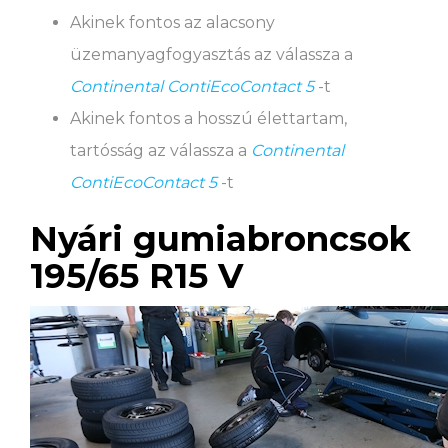
Akinek fontos az alacsony
üzemanyagfogyasztás az válassza a
Continental ContiEcoContact 5
-t
Akinek fontos a hosszú élettartam,
tartósság az válassza a
Continental
ContiEcoContact 5
-t
Nyári gumiabroncsok
195/65 R15 V