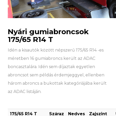
Nyári gumiabroncsok
175/65 R14 T
Idén a kisautók között népszerű 175/65 R14 -es
méretben 16 gumiabroncs került az ADAC
boncasztalára. Idén sem díjaztak egyetlen
abroncsot sem példás érdemjeggyel, ellenben
három abroncs a bukottak kategóriájába került
az ADAC listáján.
175/65 R14 T
Száraz
Nedves
Zajszint