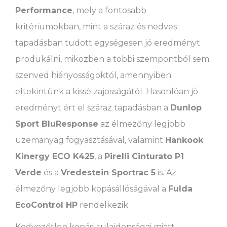
Performance
, mely a fontosabb
kritériumokban, mint a száraz és nedves
tapadásban tudott egységesen jó eredményt
produkálni, miközben a többi szempontból sem
szenved hiányosságoktól, amennyiben
eltekintünk a kissé zajosságától. Hasonlóan jó
eredményt ért el száraz tapadásban a
Dunlop
Sport BluResponse
az élmezőny legjobb
üzemanyag fogyasztásával, valamint
Hankook
Kinergy ECO K425
, a
Pirelli Cinturato P1
Verde
és a
Vredestein Sportrac 5
is. Az
élmezőny legjobb kopásállóságával a
Fulda
EcoControl HP
rendelkezik.
Kedvezőtlen kopási tulajdonságai miatt