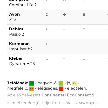
Comfort-Life 2
Avon
ZT5
Debica
Passio 2
Kormoran
Impulser b2
Kleber
Dynaxer HP3
Jelölések:
- nagyon jó,
- jó,
-
megfelelő,
- elégséges,
- elégtelen.
Az első helyezett
Continental EcoContact 5
kiemelkedően jól teljesített száraz útviszonyok