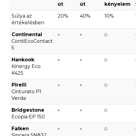
út
út
kényelem
Súlya az
20%
40%
10%
értékelésben
Continental
ContiEcoContact
5
Hankook
Kinergy Eco
K425
Pirelli
Cinturato P1
Verde
Bridgestone
Ecopia EP 150
Falken
Sincera SN832