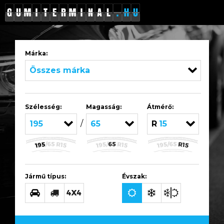
Márka:
Összes márka
Szélesség:
Magasság:
Átmérő:
/
195
65
R15
Jármű típus:
Évszak: