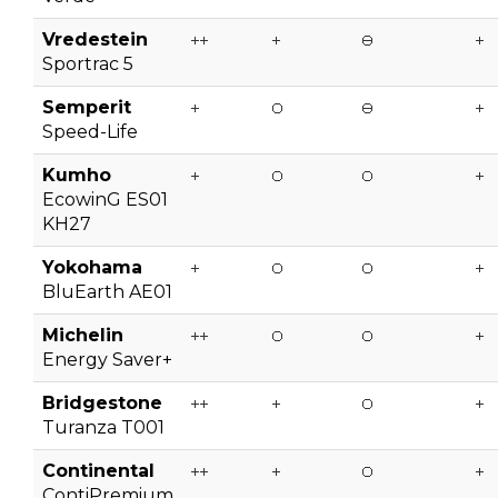
Vredestein
Sportrac 5
Semperit
Speed-Life
Kumho
EcowinG ES01
KH27
Yokohama
BluEarth AE01
Michelin
Energy Saver+
Bridgestone
Turanza T001
Continental
ContiPremium