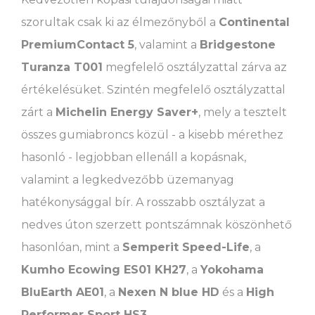
szorultak csak ki az élmezőnyből a
Continental
PremiumContact 5
, valamint a
Bridgestone
Turanza T001
megfelelő osztályzattal zárva az
értékelésüket. Szintén megfelelő osztályzattal
zárt a
Michelin Energy Saver+
, mely a tesztelt
összes gumiabroncs közül - a kisebb mérethez
hasonló - legjobban ellenáll a kopásnak,
valamint a legkedvezőbb üzemanyag
hatékonysággal bír. A rosszabb osztályzat a
nedves úton szerzett pontszámnak köszönhető
hasonlóan, mint a
Semperit Speed-Life
, a
Kumho Ecowing ES01 KH27
, a
Yokohama
BluEarth AE01
, a
Nexen N blue HD
és a
High
Performer Sport HS3
.