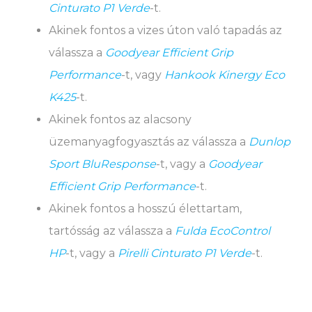
Cinturato P1 Verde
-t.
Akinek fontos a vizes úton való tapadás az
válassza a
Goodyear Efficient Grip
Performance
-t, vagy
Hankook Kinergy Eco
K425
-t.
Akinek fontos az alacsony
üzemanyagfogyasztás az válassza a
Dunlop
Sport BluResponse
-t, vagy a
Goodyear
Efficient Grip Performance
-t.
Akinek fontos a hosszú élettartam,
tartósság az válassza a
Fulda EcoControl
HP
-t, vagy a
Pirelli Cinturato P1 Verde
-t.